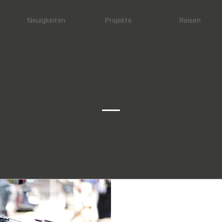
Neuigkeiten
Projekte
Reisen
ONLINE BUCHEN
Style My Ride - B