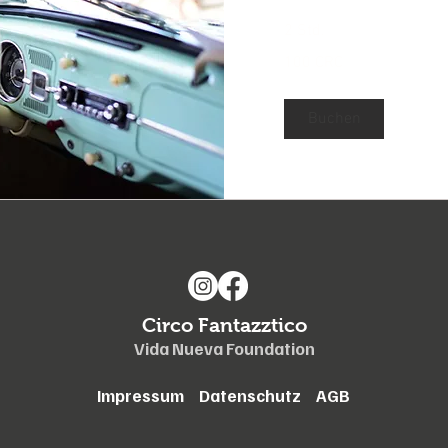
2 Std.
100
100 CRC
Costa-
Rica-
Colón
Buchen
Circo Fantazztico
Vida Nueva Foundation
Impressum
Datenschutz
AGB